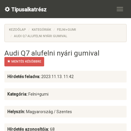
Típusalkatrész
KEZDŐLAP
KATEGÓRIÁK
FELNI+GUMI
AUDI Q7 ALUFELNI NYÁRI GUMIVAL
Audi Q7 alufelni nyári gumival
MENTÉS KÉSŐBBRE
Hírdetés feladva:
2023.11.13. 11:42
Kategória:
Felni+gumi
Helyszín:
Magyarország / Szentes
Hírdetés azonosítója:
68