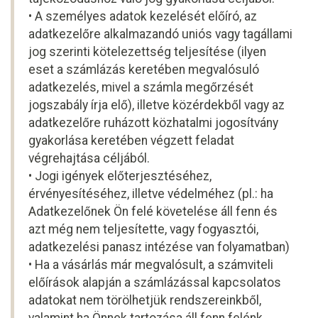
• A személyes adatok kezelését előíró, az
adatkezelőre alkalmazandó uniós vagy tagállami
jog szerinti kötelezettség teljesítése (ilyen
eset a számlázás keretében megvalósuló
adatkezelés, mivel a számla megőrzését
jogszabály írja elő), illetve közérdekből vagy az
adatkezelőre ruházott közhatalmi jogosítvány
gyakorlása keretében végzett feladat
végrehajtása céljából.
• Jogi igények előterjesztéséhez,
érvényesítéséhez, illetve védelméhez (pl.: ha
Adatkezelőnek Ön felé követelése áll fenn és
azt még nem teljesítette, vagy fogyasztói,
adatkezelési panasz intézése van folyamatban)
• Ha a vásárlás már megvalósult, a számviteli
előírások alapján a számlázással kapcsolatos
adatokat nem törölhetjük rendszereinkből,