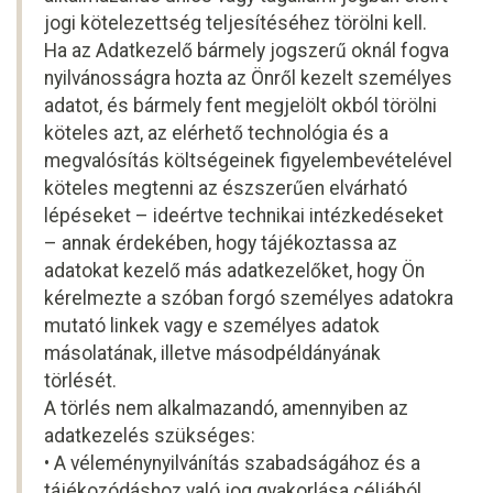
jogi kötelezettség teljesítéséhez törölni kell.
Ha az Adatkezelő bármely jogszerű oknál fogva
nyilvánosságra hozta az Önről kezelt személyes
adatot, és bármely fent megjelölt okból törölni
köteles azt, az elérhető technológia és a
megvalósítás költségeinek figyelembevételével
köteles megtenni az észszerűen elvárható
lépéseket – ideértve technikai intézkedéseket
– annak érdekében, hogy tájékoztassa az
adatokat kezelő más adatkezelőket, hogy Ön
kérelmezte a szóban forgó személyes adatokra
mutató linkek vagy e személyes adatok
másolatának, illetve másodpéldányának
törlését.
A törlés nem alkalmazandó, amennyiben az
adatkezelés szükséges:
• A véleménynyilvánítás szabadságához és a
tájékozódáshoz való jog gyakorlása céljából.