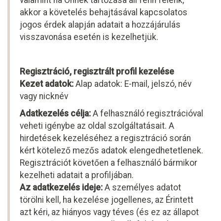
valamint ha Önnek tartozása áll fenn felénk,
akkor a követelés behajtásával kapcsolatos
jogos érdek alapján adatait a hozzájárulás
visszavonása esetén is kezelhetjük.
Regisztráció, regisztrált profil kezelése
Kezet adatok:
Alap adatok: E-mail, jelszó, név
vagy nicknév
Adatkezelés célja:
A felhasználó regisztrációval
veheti igénybe az oldal szolgáltatásait. A
hirdetések kezeléséhez a regisztráció során
kért kötelező mezős adatok elengedhetetlenek.
Regisztrációt követően a felhasználó bármikor
kezelheti adatait a profiljában.
Az adatkezelés ideje:
A személyes adatot
törölni kell, ha kezelése jogellenes, az Érintett
azt kéri, az hiányos vagy téves (és ez az állapot