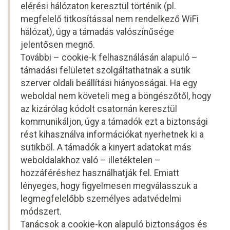
elérési hálózaton keresztül történik (pl.
megfelelő titkosítással nem rendelkező WiFi
hálózat), úgy a támadás valószínűsége
jelentősen megnő.
További – cookie-k felhasználásán alapuló –
támadási felületet szolgáltathatnak a sütik
szerver oldali beállítási hiányosságai. Ha egy
weboldal nem követeli meg a böngészőtől, hogy
az kizárólag kódolt csatornán keresztül
kommunikáljon, úgy a támadók ezt a biztonsági
rést kihasználva információkat nyerhetnek ki a
sütikből. A támadók a kinyert adatokat más
weboldalakhoz való – illetéktelen –
hozzáféréshez használhatják fel. Emiatt
lényeges, hogy figyelmesen megválasszuk a
legmegfelelőbb személyes adatvédelmi
módszert.
Tanácsok a cookie-kon alapuló biztonságos és