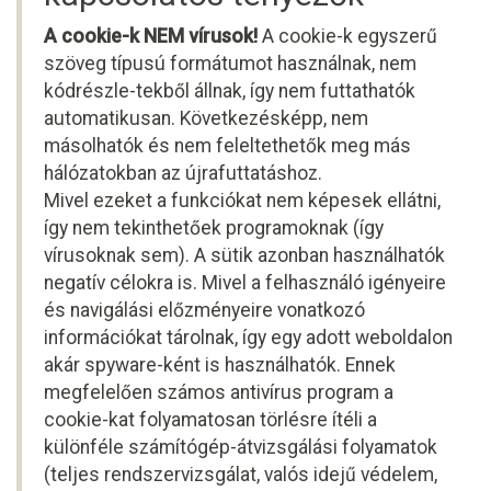
A cookie-k NEM vírusok!
A cookie-k egyszerű
szöveg típusú formátumot használnak, nem
kódrészle-tekből állnak, így nem futtathatók
automatikusan. Következésképp, nem
másolhatók és nem feleltethetők meg más
hálózatokban az újrafuttatáshoz.
Mivel ezeket a funkciókat nem képesek ellátni,
így nem tekinthetőek programoknak (így
vírusoknak sem). A sütik azonban használhatók
negatív célokra is. Mivel a felhasználó igényeire
és navigálási előzményeire vonatkozó
információkat tárolnak, így egy adott weboldalon
akár spyware-ként is használhatók. Ennek
megfelelően számos antivírus program a
cookie-kat folyamatosan törlésre ítéli a
különféle számítógép-átvizsgálási folyamatok
(teljes rendszervizsgálat, valós idejű védelem,