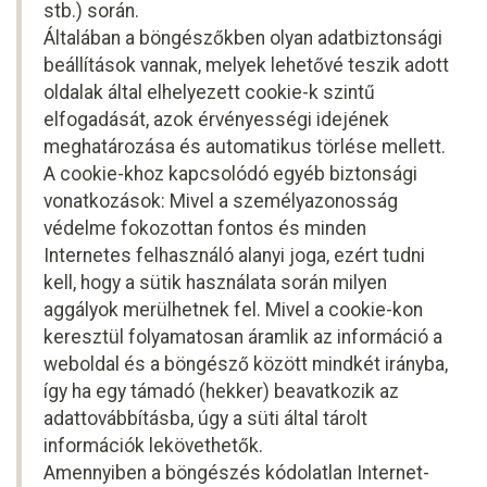
stb.) során.
Általában a böngészőkben olyan adatbiztonsági
beállítások vannak, melyek lehetővé teszik adott
oldalak által elhelyezett cookie-k szintű
elfogadását, azok érvényességi idejének
meghatározása és automatikus törlése mellett.
A cookie-khoz kapcsolódó egyéb biztonsági
vonatkozások: Mivel a személyazonosság
védelme fokozottan fontos és minden
Internetes felhasználó alanyi joga, ezért tudni
kell, hogy a sütik használata során milyen
aggályok merülhetnek fel. Mivel a cookie-kon
keresztül folyamatosan áramlik az információ a
weboldal és a böngésző között mindkét irányba,
így ha egy támadó (hekker) beavatkozik az
adattovábbításba, úgy a süti által tárolt
információk lekövethetők.
Amennyiben a böngészés kódolatlan Internet-