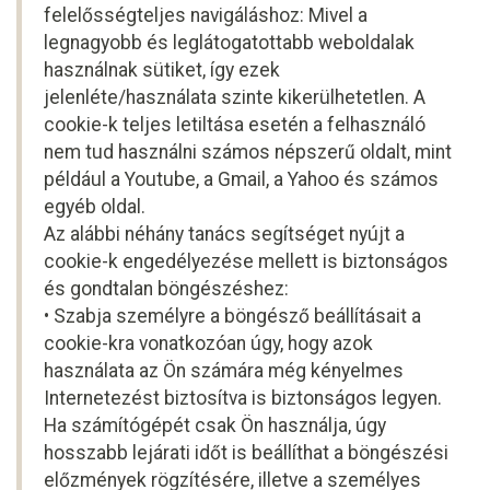
felelősségteljes navigáláshoz: Mivel a
legnagyobb és leglátogatottabb weboldalak
használnak sütiket, így ezek
jelenléte/használata szinte kikerülhetetlen. A
cookie-k teljes letiltása esetén a felhasználó
nem tud használni számos népszerű oldalt, mint
például a Youtube, a Gmail, a Yahoo és számos
egyéb oldal.
Az alábbi néhány tanács segítséget nyújt a
cookie-k engedélyezése mellett is biztonságos
és gondtalan böngészéshez:
• Szabja személyre a böngésző beállításait a
cookie-kra vonatkozóan úgy, hogy azok
használata az Ön számára még kényelmes
Internetezést biztosítva is biztonságos legyen.
Ha számítógépét csak Ön használja, úgy
hosszabb lejárati időt is beállíthat a böngészési
előzmények rögzítésére, illetve a személyes