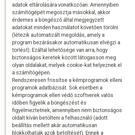
adatok eltárolására vonatkozóan. Amennyiben
számítógépét megosztja másokkal, akkor
érdemes a böngésző által megjegyzett
adatokat minden használatot követően törölni
(létezik automatizált megoldás, amely a
program bezárásakor automatikusan elvégzi a
törlést). Ezáltal lehetősége van arra, hogy
biztonságos keretek között látogasson meg
olyan oldalakat, melyek cookie-kat helyeznek el
a számítógépen.
Rendszeresen frissítse a kémprogramok elleni
programok adatbázisát. Sok esetben a
kémprogramok ellen védő szoftverek valós
időben figyelik a böngészést és
figyelmeztetnek, amennyiben nem biztonságos
oldalt kíván betölteni a felhasználó (adott
beállítás mellett akár automatikusan
blokkolhatják azok betöltését). Ennek a