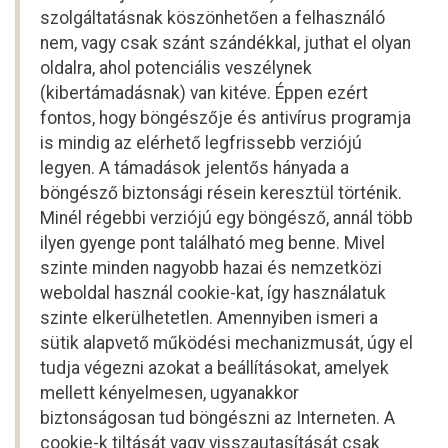
szolgáltatásnak köszönhetően a felhasználó
nem, vagy csak szánt szándékkal, juthat el olyan
oldalra, ahol potenciális veszélynek
(kibertámadásnak) van kitéve. Éppen ezért
fontos, hogy böngészője és antivírus programja
is mindig az elérhető legfrissebb verziójú
legyen. A támadások jelentős hányada a
böngésző biztonsági résein keresztül történik.
Minél régebbi verziójú egy böngésző, annál több
ilyen gyenge pont található meg benne. Mivel
szinte minden nagyobb hazai és nemzetközi
weboldal használ cookie-kat, így használatuk
szinte elkerülhetetlen. Amennyiben ismeri a
sütik alapvető működési mechanizmusát, úgy el
tudja végezni azokat a beállításokat, amelyek
mellett kényelmesen, ugyanakkor
biztonságosan tud böngészni az Interneten. A
cookie-k tiltását vagy visszautasítását csak